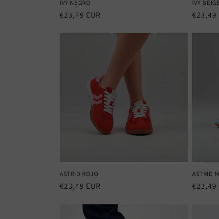
IVY NEGRO
IVY BEIG
Precio
€23,49 EUR
Precio
€23,49
habitual
habitu
ASTRID ROJO
ASTRID 
Precio
€23,49 EUR
Precio
€23,49
habitual
habitu