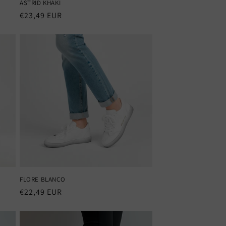
ASTRID KHAKI
Precio
€23,49 EUR
habitual
FLORE BLANCO
Precio
€22,49 EUR
habitual