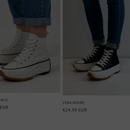
ANCO
VERA NEGRO
 EUR
Precio
€24,99 EUR
al
habitual