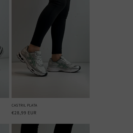
CASTRIL PLATA
Precio
€28,99 EUR
habitual