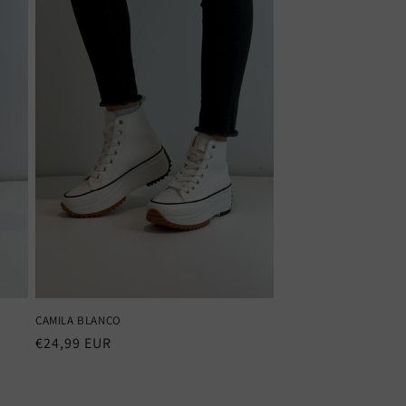
CAMILA BLANCO
Precio
€24,99 EUR
habitual