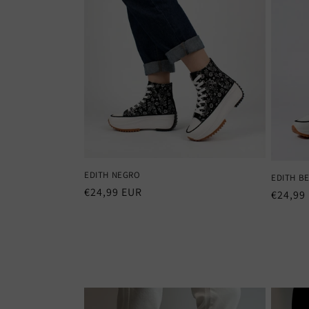
EDITH NEGRO
EDITH BE
Precio
€24,99 EUR
Precio
€24,99
habitual
habitu