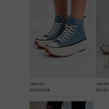
VERA AZUL
VERA BL
Precio
€24,99 EUR
Precio
€24,99
habitual
habitu