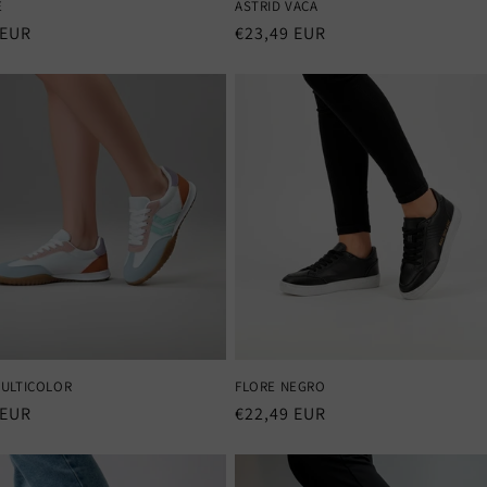
E
ASTRID VACA
 EUR
Precio
€23,49 EUR
al
habitual
MULTICOLOR
FLORE NEGRO
 EUR
Precio
€22,49 EUR
al
habitual