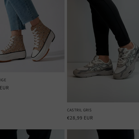
IGE
 EUR
al
CASTRIL GRIS
Precio
€28,99 EUR
habitual