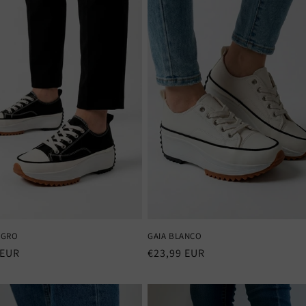
EGRO
GAIA BLANCO
 EUR
Precio
€23,99 EUR
al
habitual