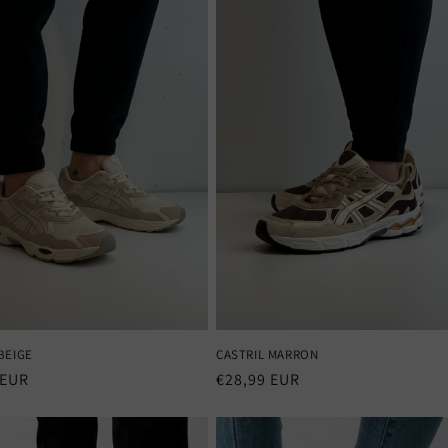
BEIGE
CASTRIL MARRON
 EUR
Precio
€28,99 EUR
al
habitual