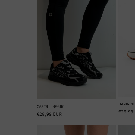
DANIA N
CASTRIL NEGRO
Precio
€23,99
Precio
€28,99 EUR
habitu
habitual