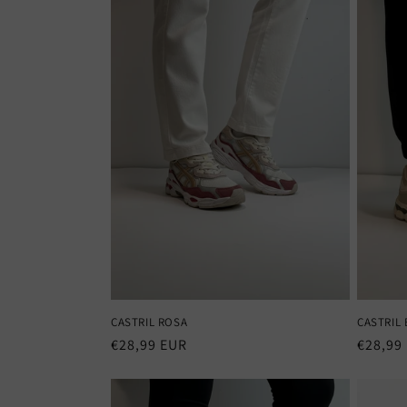
CASTRIL ROSA
CASTRIL 
Precio
€28,99 EUR
Precio
€28,99
habitual
habitu