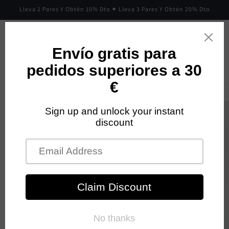
Ir
Lleva 2 Pares Y Obtén 10% Dto ✦ Lleva 3 Pares Y Obtén 20% Dto
directamente
al contenido
Carrito
Ir
directamente
a la
información
del producto