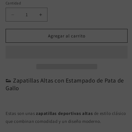
Cantidad
Reducir
Aumentar
cantidad
cantidad
para
para
IVY
IVY
Agregar al carrito
BEIGE
BEIGE
👟 Zapatillas Altas con Estampado de Pata de
Gallo
Estas son unas
zapatillas deportivas altas
de estilo clásico
que combinan comodidad y un diseño moderno.