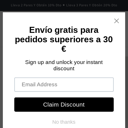
Ir
Lleva 2 Pares Y Obtén 10% Dto ✦ Lleva 3 Pares Y Obtén 20% Dto
directamente
al contenido
Carrito
Ir
directamente
a la
información
del producto