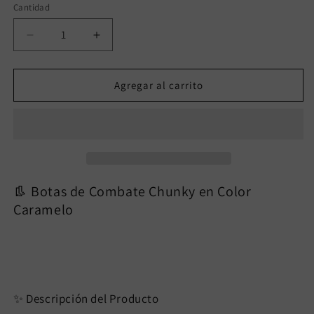
Cantidad
Reducir
Aumentar
cantidad
cantidad
para
para
LILIA
LILIA
Agregar al carrito
CAMEL
CAMEL
👢 Botas de Combate Chunky en Color
Caramelo
✨ Descripción del Producto