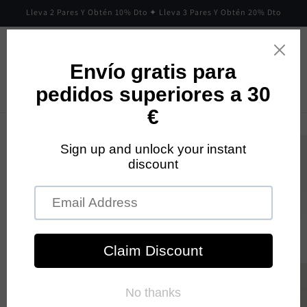
Ir
Lleva 2 Pares Y Obtén 10% Dto ✦ Lleva 3 Pares Y Obtén 20% Dto
directamente
al contenido
Carrito
Ir
directamente
a la
información
del producto