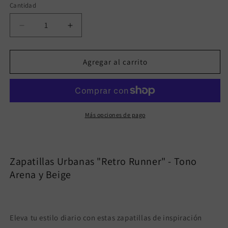
Cantidad
Reducir
Aumentar
cantidad
cantidad
para
para
ASTRID
ASTRID
Agregar al carrito
KHAKI
KHAKI
Más opciones de pago
Zapatillas Urbanas "Retro Runner" - Tono
Arena y Beige
Eleva tu estilo diario con estas zapatillas de inspiración