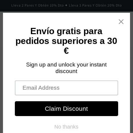
Ir
Lleva 2 Pares Y Obtén 10% Dto ✦ Lleva 3 Pares Y Obtén 20% Dto
directamente
al contenido
Carrito
Ir
directamente
a la
información
del producto