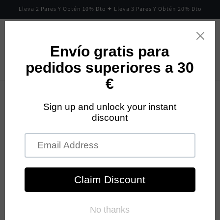
Ir
Lleva 2 Pares Y Obtén 10% Dto ✦ Lleva 3 Pares Y Obtén 20% Dto
directamente
al contenido
Carrito
Ir
directamente
a la
información
del producto