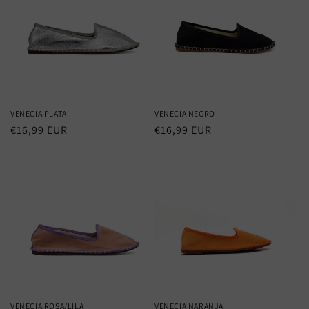
VENECIA PLATA
VENECIA NEGRO
Precio
€16,99 EUR
Precio
€16,99 EUR
habitual
habitual
VENECIA ROSA/LILA
VENECIA NARANJA