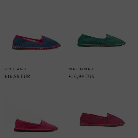
VENECIA AZUL
VENECIA VERDE
Precio
€16,99 EUR
Precio
€16,99 EUR
habitual
habitual