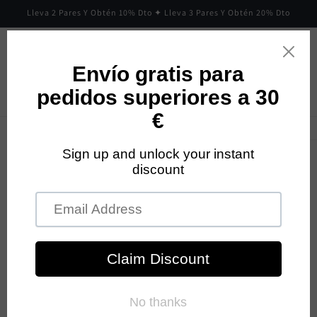
Ir
Lleva 2 Pares Y Obtén 10% Dto ✦ Lleva 3 Pares Y Obtén 20% Dto
directamente
al contenido
Carrito
Ir
directamente
a la
información
del producto