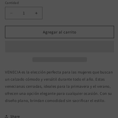
Cantidad
Reducir
Aumentar
cantidad
cantidad
para
para
VENECIA
VENECIA
Agregar al carrito
NEGRO
NEGRO
2
2
VENECIA es la elección perfecta para las mujeres que buscan
un calzado cómodo y versátil durante todo el año. Estas
venecianas cerradas, ideales para la primavera y el verano,
ofrecen una opción elegante para cualquier ocasión. Con su
diseño plano, brindan comodidad sin sacrificar el estilo.
Share