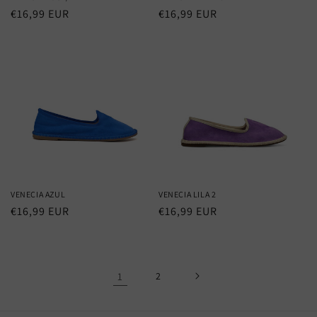
Regular
€16,99 EUR
Regular
€16,99 EUR
price
price
VENECIA AZUL
VENECIA LILA 2
Regular
€16,99 EUR
Regular
€16,99 EUR
price
price
1
2