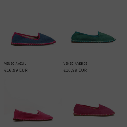
VENECIA AZUL
VENECIA VERDE
Regular
€16,99 EUR
Regular
€16,99 EUR
price
price