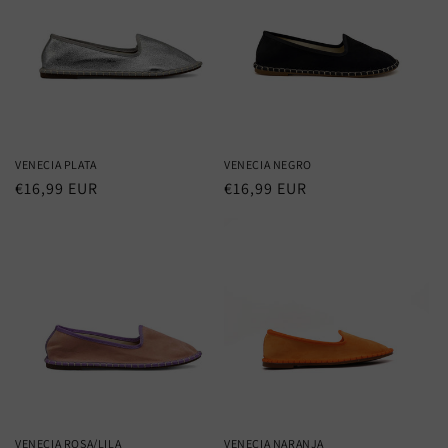
VENECIA PLATA
VENECIA NEGRO
Regular
€16,99 EUR
Regular
€16,99 EUR
price
price
VENECIA ROSA/LILA
VENECIA NARANJA